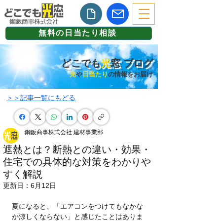
無料の日当たり相談
どこでも
光
窓 ブログ
光
や
日当たり
の情報をお届け
​＞＞記事一覧にもどる
鋼鈑商事株式会社 建材事業部
遮熱とは？断熱との違い・効果・
住宅での具体的な対策をわかりや
すく解説
更新日：
6月12日
夏になると、「エアコンをつけてもなかな
か涼しくならない」と感じたことはありま