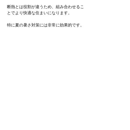
断熱とは役割が違うため、組み合わせるこ
とでより快適な住まいになります。
特に夏の暑さ対策には非常に効果的です。
日当たりとのバランスを取りながら、最適
な方法を選ぶことが快適な住まいにつなが
ります。
プロ向け
快適性
節約
用語解説
すべて表示
関連記事