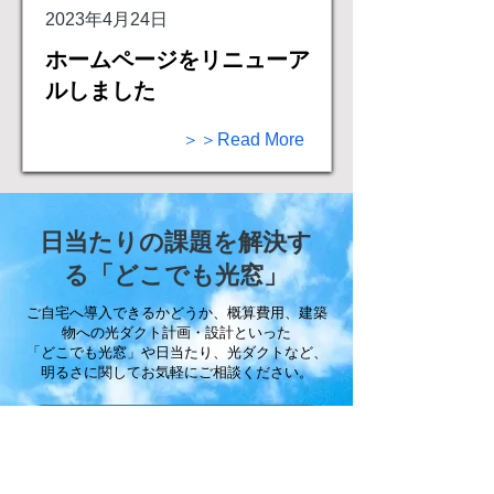
2023年4月24日
ホームページをリニューア
ルしました
＞＞Read More
日当たりの課題を解決す
る「どこでも光窓」
ご自宅へ導入できるかどうか、概算費用、建築
物への光ダクト計画・設計といった
「どこでも光窓」や日当たり、光ダクトなど、
明るさに関してお気軽にご相談ください。
まずは資料をダウンロード