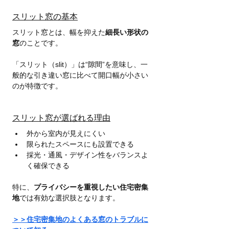
スリット窓の基本
スリット窓とは、幅を抑えた
細長い形状の
窓
のことです。
「スリット（slit）」は“隙間”を意味し、一
般的な引き違い窓に比べて開口幅が小さい
のが特徴です。
スリット窓が選ばれる理由
外から室内が見えにくい
限られたスペースにも設置できる
採光・通風・デザイン性をバランスよ
く確保できる
特に、
プライバシーを重視したい住宅密集
地
では有効な選択肢となります。
＞＞住宅密集地のよくある窓のトラブルに