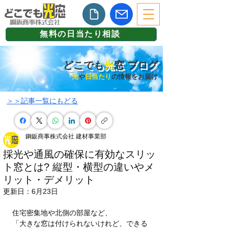
無料の日当たり相談
どこでも
光
窓 ブログ
光
や
日当たり
の情報をお届け
​＞＞記事一覧にもどる
鋼鈑商事株式会社 建材事業部
採光や通風の確保に有効なスリッ
ト窓とは? 縦型・横型の違いやメ
リット・デメリット
更新日：
6月23日
住宅密集地や北側の部屋など、
「大きな窓は付けられないけれど、できる