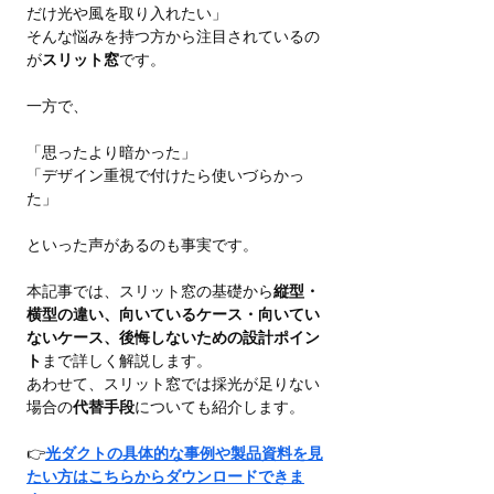
だけ光や風を取り入れたい」
そんな悩みを持つ方から注目されているの
が
スリット窓
です。
一方で、
「思ったより暗かった」
「デザイン重視で付けたら使いづらかっ
た」
といった声があるのも事実です。
本記事では、スリット窓の基礎から
縦型・
横型の違い、向いているケース・向いてい
ないケース、後悔しないための設計ポイン
ト
まで詳しく解説します。
あわせて、スリット窓では採光が足りない
場合の
代替手段
についても紹介します。
👉
光ダクトの具体的な事例や製品資料を見
たい方はこちらからダウンロードできま