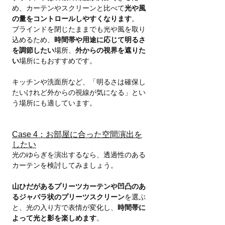
め、カーテンやスクリーンと比べて
光や風
の量をコントロールしやすくなります
。
ブラインドを閉じたままでも光や風を取り
込めるため、
時間帯や用途に応じて明るさ
を調節したい
場所、
外からの視界を遮りた
い
場所にもおすすめです。
キッチンや洗面所など、「明るさは確保し
たいけれど外からの視線が気になる」とい
う場所にも適しています。
Case 4：お部屋に合った空間演出を
したい
光のゆらぎを演出するなら、透過性のある
カーテンを検討してみましょう。
山ひだがあるプリーツカーテンや凹凸のあ
るジャバラ状のプリーツスクリーン
を選ぶ
と、光の入り方で表情が変化し、
時間帯に
よって光と影を楽しめます
。