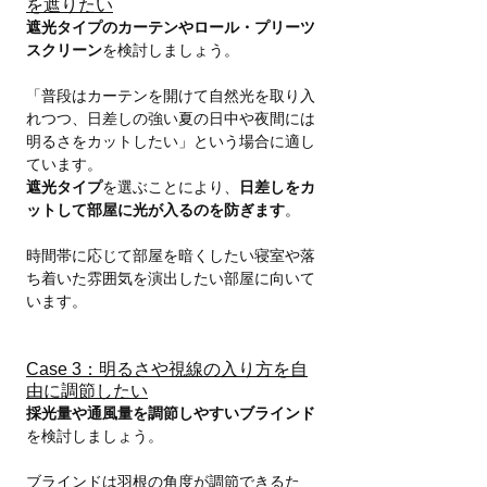
を遮りたい
遮光タイプのカーテンやロール・プリーツ
スクリーン
を検討しましょう。
「普段はカーテンを開けて自然光を取り入
れつつ、日差しの強い夏の日中や夜間には
明るさをカットしたい」という場合に適し
ています。
遮光タイプ
を選ぶことにより、
日差しをカ
ットして部屋に光が入るのを防ぎます
。
時間帯に応じて部屋を暗くしたい寝室や落
ち着いた雰囲気を演出したい部屋に向いて
います。
Case 3：明るさや視線の入り方を自
由に調節したい
採光量や通風量を調節しやすいブラインド
を検討しましょう。
ブラインドは羽根の角度が調節できるた