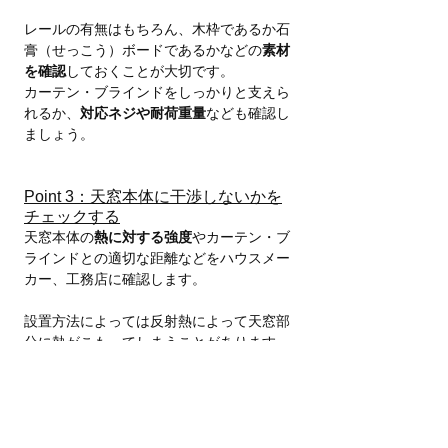
レールの有無はもちろん、木枠であるか石
膏（せっこう）ボードであるかなどの
素材
を確認
しておくことが大切です。
カーテン・ブラインドをしっかりと支えら
れるか、
対応ネジや耐荷重量
なども確認し
ましょう。
Point 3：天窓本体に干渉しないかを
チェックする
天窓本体の
熱に対する強度
やカーテン・ブ
ラインドとの適切な距離などをハウスメー
カー、工務店に確認します。
設置方法によっては反射熱によって天窓部
分に熱がこもってしまうことがあります。
また、カーテン・ブラインドの距離が天窓
と近い場合には、開閉の妨げになったり、
ガラスを傷つけたりすることもあるため注
意が必要です。