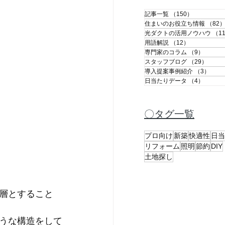
記事一覧
（150）
150件の記
住まいのお役立ち情報
（82
光ダクトの活用ノウハウ
（1
用語解説
（12）
12件の記事
専門家のコラム
（9）
9件の
スタッフブログ
（29）
29件
導入提案事例紹介
（3）
3件
日当たりデータ
（4）
4件の
〇タグ一覧
プロ向け
新築
快適性
日当
リフォーム
照明
節約
DIY
土地探し
層とすること
うな構造をして