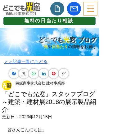
無料の日当たり相談
どこでも
光
窓 ブログ
光
や
日当たり
の情報をお届け
​＞＞記事一覧にもどる
鋼鈑商事株式会社 建材事業部
「どこでも光窓」スタッフブログ
～建築・建材展2018の展示製品紹
介
更新日：
2023年12月15日
皆さんこんにちは。