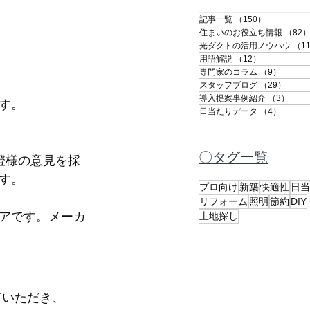
記事一覧
（150）
150件の記
住まいのお役立ち情報
（82
光ダクトの活用ノウハウ
（1
用語解説
（12）
12件の記事
専門家のコラム
（9）
9件の
スタッフブログ
（29）
29件
導入提案事例紹介
（3）
3件
す。
日当たりデータ
（4）
4件の
〇タグ一覧
澄様の意見を採
す。
プロ向け
新築
快適性
日当
リフォーム
照明
節約
DIY
アです。メーカ
土地探し
ていただき、