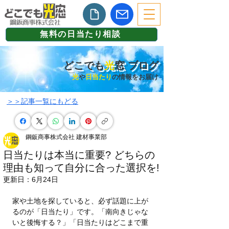
無料の日当たり相談
どこでも
光
窓 ブログ
光
や
日当たり
の情報をお届け
​＞＞記事一覧にもどる
鋼鈑商事株式会社 建材事業部
日当たりは本当に重要? どちらの
理由も知って自分に合った選択を!
更新日：
6月24日
家や土地を探していると、必ず話題に上が
るのが「日当たり」です。「南向きじゃな
いと後悔する？」「日当たりはどこまで重