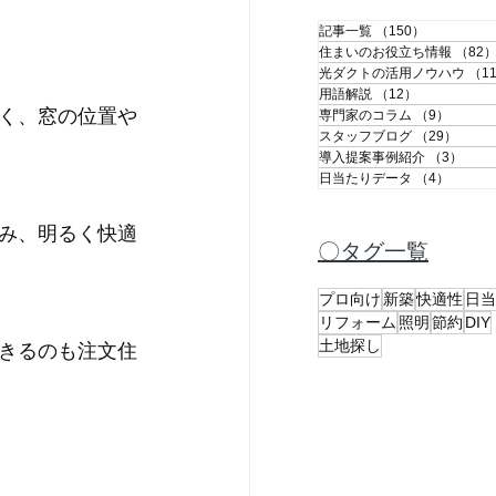
記事一覧
（150）
150件の記
住まいのお役立ち情報
（82
光ダクトの活用ノウハウ
（1
用語解説
（12）
12件の記事
く、窓の位置や
専門家のコラム
（9）
9件の
スタッフブログ
（29）
29件
導入提案事例紹介
（3）
3件
日当たりデータ
（4）
4件の
み、明るく快適
〇タグ一覧
プロ向け
新築
快適性
日当
リフォーム
照明
節約
DIY
土地探し
きるのも注文住