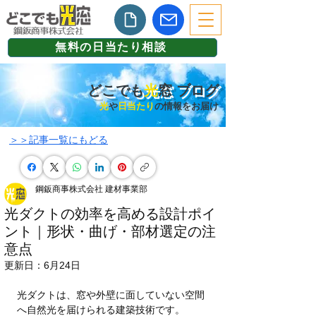
無料の日当たり相談
どこでも
光
窓 ブログ
光
や
日当たり
の情報をお届け
​＞＞記事一覧にもどる
鋼鈑商事株式会社 建材事業部
光ダクトの効率を高める設計ポイ
ント｜形状・曲げ・部材選定の注
意点
更新日：
6月24日
光ダクトは、窓や外壁に面していない空間
へ自然光を届けられる建築技術です。