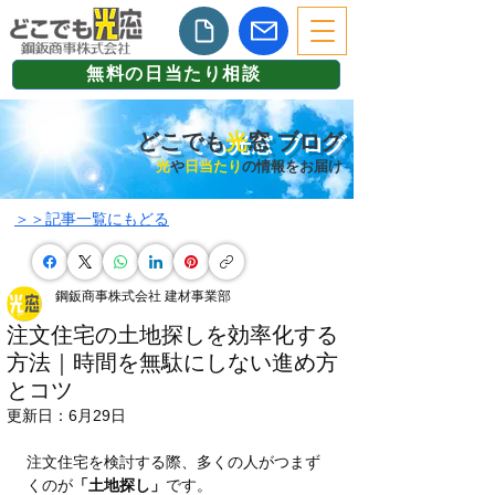
無料の日当たり相談
どこでも
光
窓 ブログ
光
や
日当たり
の情報をお届け
​＞＞記事一覧にもどる
鋼鈑商事株式会社 建材事業部
注文住宅の土地探しを効率化する
方法｜時間を無駄にしない進め方
とコツ
更新日：
6月29日
注文住宅を検討する際、多くの人がつまず
くのが
「土地探し」
です。